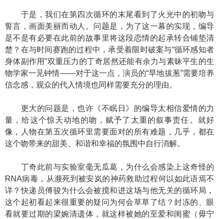
于是，我们在第四次循环的末尾看到了火光中的初吻与
誓言，画面美丽而动人。问题是，为了这一幕的实现，编导
是不是有必要在此前的故事里将这段恋情的起承转合铺垫清
楚？在与时间赛跑的过程中，承受着限时破案与“循环感知者
身体副作用”双重压力的丁奇居然还能有余力与素昧平生的生
物学家一见钟情——对于这一点，演员的“旱地拔葱”需要培养
信念感，观众的代入情境也同样需要充分的理由。
更大的问题是，也许《不眠日》的编导太相信爱情的力
量，给这个惊天动地的吻，赋予了太重的叙事责任。就好
像，人物在第五次循环里需要面对的所有难题，几乎，都在
这个吻带来的甜美、和谐和幸福的氛围中自行消解。
丁奇此前与实验室毫无瓜葛，为什么会感染上这奇怪的
RNA病毒，从濒死到被安岚的神药救助过程何以如此语焉不
详？快递员傅骏为什么会被搅和进这场与他无关的循环局，
这个起初看起来很重要的疑问为何会草草了结？封冻的、眼
看就要过期的梁婉清遗体，就这样被她的至爱和闺蜜（毋宁