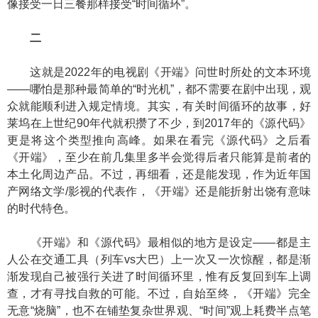
像接受一日三餐那样接受“时间循环”。
二
这就是2022年的电视剧《开端》问世时所处的文本环境
——哪怕是那种最简单的“时光机”，都不需要在剧中出现，观
众就能顺利进入规定情境。其实，有关时间循环的故事，好
莱坞在上世纪90年代就积攒了不少，到2017年的《源代码》
更是将这个类型推向高峰。如果在看完《源代码》之后看
《开端》，至少在前几集里多半会觉得后者只能算是前者的
本土化周边产品。不过，再细看，还是能发现，作为近年国
产网络文学/影视的代表作，《开端》还是能折射出饶有意味
的时代特色。
《开端》和《源代码》最相似的地方是设定——都是主
人公在交通工具（列车vs大巴）上一次又一次惊醒，都是渐
渐发现自己被强行关进了时间循环里，惟有反复回到车上调
查，才有寻找自救的可能。不过，自始至终，《开端》完全
无意“烧脑”，也不在铺垫复杂世界观、“时间”观上耗费半点笔