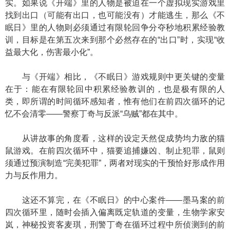
实。如果说《开端》里的人物是被迫在一个虚拟现实游戏里
找到出口（可能有出口，也可能没有）才能逃生，那么《不
眠日》里的人物则必须通过有限轮回争分夺秒地积累经验教
训，目标是在第五次来到那个必然存在的“出口”时，实现“收
益最大化，伤害最小化”。
与《开端》相比，《不眠日》游戏规则中更关键的变量
在于：能在有限轮回中积累经验教训的，也是极有限的人
类，即所谓的时间循环感知者，惟有他们在前四次循环的记
忆不会清零——警察丁奇与反派“乌贼”都在其中。
从讲故事的角度看，这样的设定天然促成势均力敌的猫
鼠游戏。在前四次循环中，猫要追捕嫌凶、制止犯罪，鼠则
须通过预演制造“完美犯罪”，两者对现实的干预恰好形成作用
力与反作用力。
这还不算完，在《不眠日》的中心案件——墨马案的前
四次循环里，随时会插入偏离既定轨道的变量，生物学家安
岚，神秘投资客麦琪，刑警丁奇在循环过程中所侦测到的前