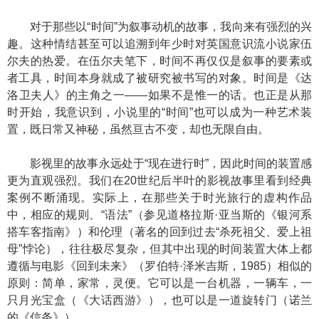
对于那些以“时间”为叙事动机的故事，我向来有强烈的兴
趣。这种情结甚至可以追溯到年少时对英国意识流小说家伍
尔夫的热爱。在伍尔夫笔下，时间不再仅仅是叙事的要素或
者工具，时间本身就成了被研究被书写的对象。时间是《达
洛卫夫人》的主角之一——如果不是惟一的话。也正是从那
时开始，我意识到，小说里的“时间”也可以成为一种艺术装
置，既日常又神秘，虽然亘古不变，却也无限自由。
影视里的故事永远处于“现在进行时”，因此时间的装置感
更为直观强烈。我们在20世纪后半叶的影视故事里看到经典
案例不断涌现。实际上，在那些关于时光旅行的虚构作品
中，相应的规则、“语法”（参见道格拉斯·亚当斯的《银河系
搭车客指南》）和伦理（著名的回到过去“杀死祖父、爱上祖
母”悖论），往往极尽复杂，但其中出现的时间装置大体上都
遵循与电影《回到未来》（罗伯特·泽米吉斯，1985）相似的
原则：简单，家常，灵便。它可以是一台机器，一辆车，一
只月光宝盒（《大话西游》），也可以是一道旋转门（诺兰
的《信条》）。