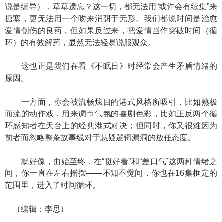
说是编导），草草遗忘？这一切，都无法用“或许会有续集”来
搪塞，更无法用一个吻来消弭于无形。我们都说时间是治愈
爱情创伤的良药，但如果反过来，把爱情当作突破时间（循
环）的有效解药，显然无法轻易说服观众。
这也正是我们在看《不眠日》时经常会产生矛盾情绪的
原因。
一方面，你会被流畅炫目的港式风格所吸引，比如熟极
而流的动作戏，用来调节气氛的喜剧色彩，比如正反两个循
环感知者在天台上的经典港式对决；但同时，你又很难因为
前者而忽略整条故事线对于悬疑逻辑漏洞的放任态度。
就好像，由始至终，在“挺好看”和“差口气”这两种情绪之
间，你一直在左右摇摆——不知不觉间，你也在16集框定的
范围里，进入了时间循环。
（编辑：李思）