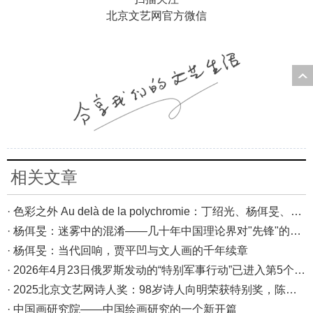
北京文艺网官方微信
相关文章
· 色彩之外 Au delà de la polychromie：丁绍光、杨佴旻、Alain Cardenas·Castro巴黎展
· 杨佴旻：迷雾中的混淆——几十年中国理论界对"先锋"的误读，对创作的误导
· 杨佴旻：当代回响，贾平凹与文人画的千年续章
· 2026年4月23日俄罗斯发动的“特别军事行动”已进入第5个年头，俄乌局势最新综述
· 2025北京文艺网诗人奖：98岁诗人向明荣获特别奖，陈东东荣获诗人奖，茱萸荣获年度诗人奖！
· 中国画研究院——中国绘画研究的一个新开篇