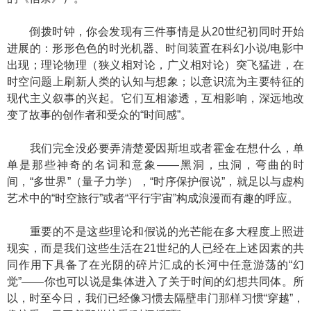
倒拨时钟，你会发现有三件事情是从20世纪初同时开始
进展的：形形色色的时光机器、时间装置在科幻小说/电影中
出现；理论物理（狭义相对论，广义相对论）突飞猛进，在
时空问题上刷新人类的认知与想象；以意识流为主要特征的
现代主义叙事的兴起。它们互相渗透，互相影响，深远地改
变了故事的创作者和受众的“时间感”。
我们完全没必要弄清楚爱因斯坦或者霍金在想什么，单
单是那些神奇的名词和意象——黑洞，虫洞，弯曲的时
间，“多世界”（量子力学），“时序保护假说”，就足以与虚构
艺术中的“时空旅行”或者“平行宇宙”构成浪漫而有趣的呼应。
重要的不是这些理论和假说的光芒能在多大程度上照进
现实，而是我们这些生活在21世纪的人已经在上述因素的共
同作用下具备了在光阴的碎片汇成的长河中任意游荡的“幻
觉”——你也可以说是集体进入了关于时间的幻想共同体。所
以，时至今日，我们已经像习惯去隔壁串门那样习惯“穿越”，