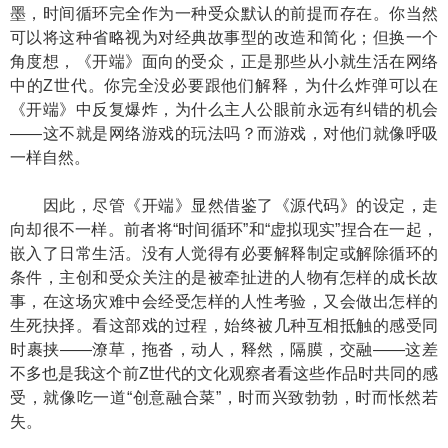
墨，时间循环完全作为一种受众默认的前提而存在。你当然
可以将这种省略视为对经典故事型的改造和简化；但换一个
角度想，《开端》面向的受众，正是那些从小就生活在网络
中的Z世代。你完全没必要跟他们解释，为什么炸弹可以在
《开端》中反复爆炸，为什么主人公眼前永远有纠错的机会
——这不就是网络游戏的玩法吗？而游戏，对他们就像呼吸
一样自然。
因此，尽管《开端》显然借鉴了《源代码》的设定，走
向却很不一样。前者将“时间循环”和“虚拟现实”捏合在一起，
嵌入了日常生活。没有人觉得有必要解释制定或解除循环的
条件，主创和受众关注的是被牵扯进的人物有怎样的成长故
事，在这场灾难中会经受怎样的人性考验，又会做出怎样的
生死抉择。看这部戏的过程，始终被几种互相抵触的感受同
时裹挟——潦草，拖沓，动人，释然，隔膜，交融——这差
不多也是我这个前Z世代的文化观察者看这些作品时共同的感
受，就像吃一道“创意融合菜”，时而兴致勃勃，时而怅然若
失。