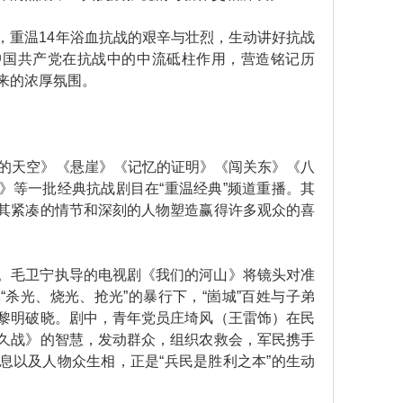
重温14年浴血抗战的艰辛与壮烈，生动讲好抗战
中国共产党在抗战中的中流砥柱作用，营造铭记历
来的浓厚氛围。
的天空》《悬崖》《记忆的证明》《闯关东》《八
》等一批经典抗战剧目在“重温经典”频道重播。其
其紧凑的情节和深刻的人物塑造赢得许多观众的喜
毛卫宁执导的电视剧《我们的河山》将镜头对准
杀光、烧光、抢光”的暴行下，“崮城”百姓与子弟
黎明破晓。剧中，青年党员庄埼风（王雷饰）在民
久战》的智慧，发动群众，组织农救会，军民携手
息以及人物众生相，正是“兵民是胜利之本”的生动