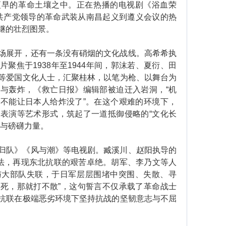
的革命土壤之中。正在热播的电视剧《浴血荣
中国共产党领导的革命武装从南昌起义到遵义会议的热
继的壮烈图景。
展开，还有一条没有硝烟的文化战线。高希希执
聚焦于1938年至1944年间，郭沫若、夏衍、田
等爱国文化人士，汇聚桂林，以笔为枪、以舞台为
与轰炸，《救亡日报》编辑部被迫迁入岩洞，“机
不能让日本人给炸没了”。在这个艰难的环境下，
表演等艺术形式，筑起了一道抵御侵略的“文化长
志与磅礴力量。
队》《风与潮》等电视剧。臧溪川、赵阳执导的
笔法，再现东北抗联的艰苦卓绝。胡军、李乃文等人
与大部队失联，于日军层层围堵中突围、失散、寻
不死，那就打不散”，这句誓言不仅承载了革命战士
抗联在极端恶劣环境下坚持抗战的坚韧意志与不屈