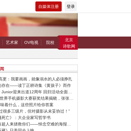
自媒体注册
登录
北京
艺术家
OV电视
院校
诗歌网
闻
罗.高更：我要画画，就像溺水的人必须挣扎
在的存在——读丁正耕诗集《黄孩子》而作
· Super Junior迎来出道12周年 回归活动全面启动
· 第9届世界手机摄影大赛获奖结果揭晓，张张惊艳你的视觉！
爱”意味着什么，这些照片给你答案
我拍过很多三级片，但对摄影从未妥协过！”
超越死亡》：大企业家写哲学书
· 希望有超人来拯救你们——悼念空难的海报设计作品
忠臣藏》日美同步上映