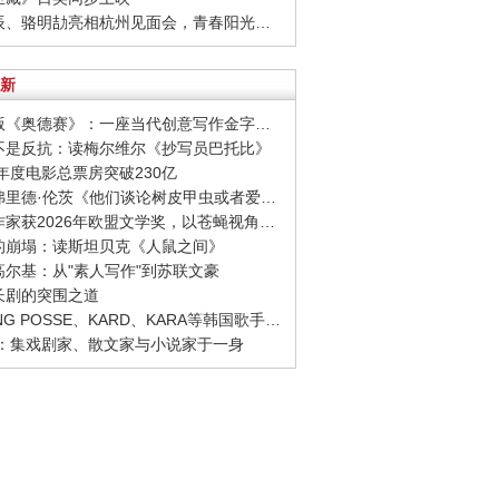
· 周彦辰、骆明劼亮相杭州见面会，青春阳光活力十足
新
· 诺兰版《奥德赛》：一座当代创意写作金字塔的宏伟与平庸
至不是反抗：读梅尔维尔《抄写员巴托比》
26年度电影总票房突破230亿
· 西格弗里德·伦茨《他们谈论树皮甲虫或者爱情》：请捍卫日常生活，千千万万次
· 捷克作家获2026年欧盟文学奖，以苍蝇视角观察城市
象的崩塌：读斯坦贝克《人鼠之间》
念高尔基：从"素人写作"到苏联文豪
品长剧的突围之道
· YOUNG POSSE、KARD、KARA等韩国歌手正版音源全面回归网易云音乐
 绛：集戏剧家、散文家与小说家于一身