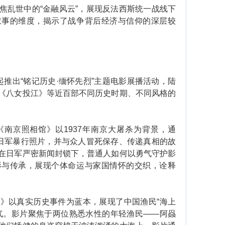
乱世中的“金融风云”，展现反法西斯统一战线下
叙事的维度，揭示了战争背后经济与信仰的深层较
出“铭记历史·缅怀先烈”主题电影展播活动，陆
《八女投江》等近百部不同历史时期、不同风格的
京照相馆》以1937年南京大屠杀为背景，通
现日军暴行照片，并与众人冒死保存、传递真相的故
在日军严密新闻封锁下，普通人如何以勇气守护影
影与传承，展现个体命运与家国情怀的交织，诠释
以真实历史事件为蓝本，展现了中国渔民“海上
气。影片聚焦于两位熟悉水性的年轻渔民——阿赑