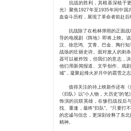
抗战的胜利，其根基深植于更早
光》聚焦1927年至1935年间
血奋斗历程，展现了革命者前赴后
抗战除了在枪林弹雨的正面战场
导的电视剧《阵地》即将上映。该片
汉、徐悲鸿、艾青、巴金、陶行知
战场的壮丽史诗。面对敌人的刺杀
器可以被炸毁，但我们的意志，决
他们用新闻报道、文学创作、戏剧
城”，凝聚起烽火岁月中的霜雪之
值得关注的待上映新作还有《归
《归队》以“小人物，大历史”的
饰演的抗联英雄，在惨烈战役后
找、重逢，最终“归队”。“只要打
的忠诚与信念，更深刻诠释了东北
精神。