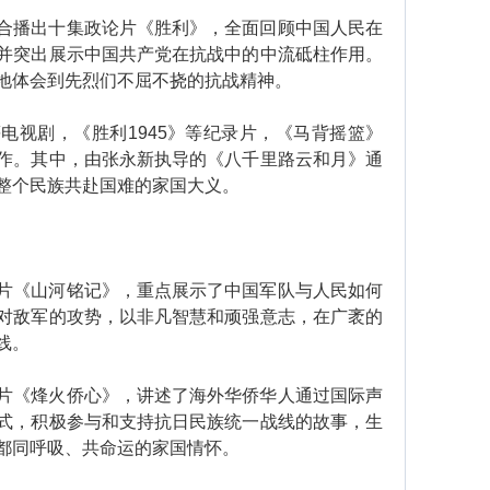
播出十集政论片《胜利》，全面回顾中国人民在
并突出展示中国共产党在抗战中的中流砥柱作用。
地体会到先烈们不屈不挠的抗战精神。
视剧，《胜利1945》等纪录片，《马背摇篮》
作。其中，由张永新执导的《八千里路云和月》通
整个民族共赴国难的家国大义。
《山河铭记》，重点展示了中国军队与人民如何
对敌军的攻势，以非凡智慧和顽强意志，在广袤的
线。
《烽火侨心》，讲述了海外华侨华人通过国际声
式，积极参与和支持抗日民族统一战线的故事，生
都同呼吸、共命运的家国情怀。