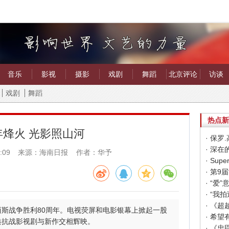
音乐
影视
摄影
戏剧
舞蹈
北京评论
访谈
戏剧
舞蹈
热点新
年烽火 光影照山河
· 保
· 深
:09
来源：海南日报 作者：华予
· “
· “
· 《
斯战争胜利80周年。电视荧屏和电影银幕上掀起一股
典抗战影视剧与新作交相辉映。
· 《