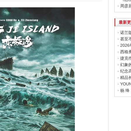
最新更
· 甚
· 20
· 幻
· 纪
· 精
· 杨