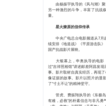
由杨振宇执导的《风与潮》聚焦
另一种激烈的斗争，丰富了抗战
量。
星火燎原的信仰传承
中央广电总台电影频道从7月起推
续安排《地道战》《平原游击队》
国产抗战影片展映。
大银幕上，申奥执导的电影《南
过“吉祥照相馆”讲述邮差阿昌发
事。影片取材自真实经历，再现了
像证据的故事。影片以照片的显
了“寸土不让”的精神坚守。
管虎、费振翔执导的《东极岛》
有难，必救”的朴素信念与非凡勇