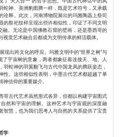
现了“天人合一”的哲学思想。中国古代神话中的凤
羽蛇神、美洲豹图腾一样，既是艺术符号，又承载
的诠释。此次，河南博物院展出的玛雅陶器上祭司
器的祭祀纹样呈现出些许相似性，印证了不同文明
度交融。无论是中国佛教石窟的壁画，还是墨西哥的
与视觉艺术融合后都成为文明传承的鲜活载体。
现出跨文化的呼应。玛雅文明中的“世界之树”与
体现了宇宙树的意象，两者都象征着连接天、地、人
，羽蛇神的羽翼翻飞与古代中国龙凤的腾跃姿态，
神性。这些相似性表明，中墨古代艺术都超越了单
精神信仰的重要媒介。
哥古代艺术虽然形式各异，但都以构建宇宙图式
对自然和宇宙的理解。这种艺术与宇宙观的深度融
老智慧，也为我们思考人与自然的关系提供了宝贵
哲学