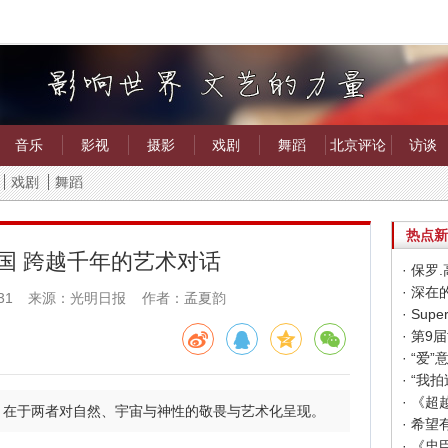
音乐
影视
摄影
戏剧
舞蹈
北京评论
访谈
戏剧
舞蹈
热点新
国 跨越千年的艺术对话
· 保
· 深
31
来源：光明日报 作者：孟夏韵
· “
· “
· 《
，在于两者对自然、宇宙与神性的敬畏与艺术化呈现。
· 《