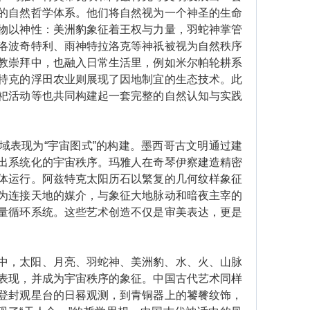
的自然哲学体系。他们将自然视为一个神圣的生命
物以神性：美洲豹象征着王权与力量，羽蛇神掌管
洛波奇特利、雨神特拉洛克等神祇被视为自然秩序
教崇拜中，也融入日常生活里，例如米尔帕轮耕系
特克的浮田农业则展现了因地制宜的生态技术。此
祀活动等也共同构建起一套完整的自然认知与实践
表现为“宇宙图式”的构建。墨西哥古文明通过建
出系统化的宇宙秩序。玛雅人在奇琴伊察建造精密
体运行。阿兹特克太阳历石以繁复的几何纹样象征
为连接天地的媒介，与象征大地脉动和暗夜主宰的
量循环系统。这些艺术创造不仅是审美表达，更是
，太阳、月亮、羽蛇神、美洲豹、水、火、山脉
表现，并成为宇宙秩序的象征。中国古代艺术同样
登封观星台的日晷观测，到青铜器上的饕餮纹饰，