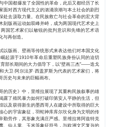
与中国都爆发了全国性的革命，此后又都经历了长
家面对西方现代主义的汹涌浪潮与本土社会的剧烈
深处去汲取力量。在民族救亡与社会革命的宏大背
木刻版画运动如双峰并峙，成为两国现代艺术史上
。两国艺术家们以敏锐的批判意识和先锋的艺术语
化与再创造。
以版画、壁画等传统形式来表达他们对本国文化
崛起源于1910年革命后重塑民族身份认同的迫切
育部长期间的大力倡导下，以“壁画三杰”——迭戈
科和大卫·阿尔法罗·西盖罗斯为代表的艺术家们，将
哥历史与未来的巨幅画布。
的历史》中，里维拉展现了其重构民族叙事的雄
揭露了殖民暴力如何打破印第安人平静的生活，但
煌以及获得新生的墨西哥人在建设中所取得的巨大
核心的宇宙象征，羽蛇神库库尔坎化身为文明的传
辛勤劳作，其形象充满庄严感。里维拉将阿兹特克
鹰、仙人掌、玉米等象征符号，与欧洲文艺复兴的