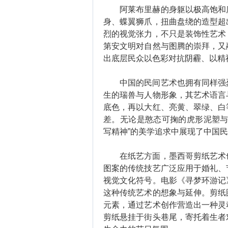
阿莱布里赫的身躯以极高饱和度
身、蝶翼狮爪，扭曲盘绕的造型超
烈的视觉张力，不只是装饰性艺术
第安文明对自然与图腾的崇拜，又
出底层民众以色彩对抗阴霾、以精
中国的民间艺术也拥有同样强烈
生的瑞兽与人物形象，其艺术语言
底色，再以大红、亮黄、翠绿、白
差。无论是憨态可掬的虎形泥塑与
写精神”的美学追求中展现了中国
在纸艺方面，墨西哥剪纸艺术也
图案的传统技艺广泛应用于婚礼、
视觉文化符号。电影《寻梦环游记
这种传统艺术的想象与延伸。剪纸
元素，通过艺术创作营造出一种灵
剪纸悬挂于街头巷尾，寄托着生者