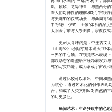
再到山水画的“三远法”构图，都体
凰、麒麟、龙等神兽，与墨西哥的
着人们对神性的理解和对宇宙秩序
与美洲豹的仪式场景，与商周青铜
中“宗教—仪式—图像”体系的深
太阳金字塔与人祭图像，宗教仪式
更耐人寻味的是，中墨古文明展
《山海经》记载的“建木通天”都
三界的中心轴。在视觉艺术表现上
都以动态的造型语言诠释着权力与
纯的写实功能，成为承载宇宙观和
通过比较可以看出，中国和墨西
为核心，通过艺术化的创作表现
合，构成了人类文明应对自然的古
的历史参照。
民间艺术：生命狂欢中的色彩