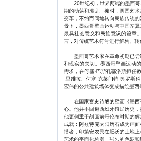
20世纪初，世界两端的墨西哥
期的动荡和混乱，彼时，两国艺术
变革，不约而同地转向民族传统的
景下，墨西哥壁画运动与中国左翼
最具社会意义和民族意识的篇章
言，对传统艺术符号进行解构、转
墨西哥艺术家在革命初期已尝试
和现实的关切。墨西哥壁画运动的
需求，在何塞·巴斯孔塞洛斯担任教
·里维拉、何塞·克莱门特·奥罗斯
宏伟的公共建筑墙体变成描绘墨西
在国家宫史诗般的壁画《墨西哥
心。他并不回避西班牙殖民历史，
他更侧重于刻画前哥伦布时期的辉
成就：阿兹特克太阳历石成为画面
播者，印第安农民在肥沃的土地上
艺术的平面化构图、强烈的色彩和