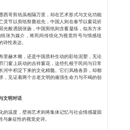
西哥剪纸虽相隔万里，却在艺术形式与文化功能
亡灵节以剪纸祭奠祖先，中国人则在春节以窗花祈
阳光般洒脱张扬，中国剪纸则含蓄凝练，似东方水
的纸张为媒介，将民间传统化为视觉符号与情感纽
的诗性表达。
里赫木雕，还是中国质朴生动的彩绘泥塑，无论
节门窗上跃动的吉祥窗花，这些扎根于民间与日常
长河中积淀下来的文化精髓。它们风格各异，却都
求，见证着两个古老文明的顽强生命力与不竭的创
与文明对话
的温度，壁画艺术则将集体记忆与社会情感凝固
性与象征性的视觉史诗。