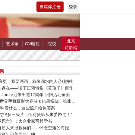
自媒体注册
登录
北京
艺术家
OV电视
院校
诗歌网
闻
罗.高更：我要画画，就像溺水的人必须挣扎
在的存在——读丁正耕诗集《黄孩子》而作
· Super Junior迎来出道12周年 回归活动全面启动
· 第9届世界手机摄影大赛获奖结果揭晓，张张惊艳你的视觉！
爱”意味着什么，这些照片给你答案
我拍过很多三级片，但对摄影从未妥协过！”
超越死亡》：大企业家写哲学书
· 希望有超人来拯救你们——悼念空难的海报设计作品
忠臣藏》日美同步上映