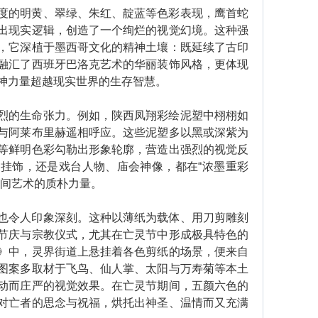
的明黄、翠绿、朱红、靛蓝等色彩表现，鹰首蛇
出现实逻辑，创造了一个绚烂的视觉幻境。这种强
，它深植于墨西哥文化的精神土壤：既延续了古印
融汇了西班牙巴洛克艺术的华丽装饰风格，更体现
神力量超越现实世界的生存智慧。
的生命张力。例如，陕西凤翔彩绘泥塑中栩栩如
与阿莱布里赫遥相呼应。这些泥塑多以黑或深紫为
等鲜明色彩勾勒出形象轮廓，营造出强烈的视觉反
挂饰，还是戏台人物、庙会神像，都在“浓墨重彩
民间艺术的质朴力量。
令人印象深刻。这种以薄纸为载体、用刀剪雕刻
节庆与宗教仪式，尤其在亡灵节中形成极具特色的
》中，灵界街道上悬挂着各色剪纸的场景，便来自
图案多取材于飞鸟、仙人掌、太阳与万寿菊等本土
动而庄严的视觉效果。在亡灵节期间，五颜六色的
对亡者的思念与祝福，烘托出神圣、温情而又充满