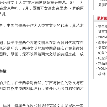
玛雅文明大展”在河南博物院拉开帷幕。6月，为
在北京举行。7月，墨西哥女画家弗里达·卡罗的原
深圳。
最新更
，中国与墨西哥作为人类古文明的代表，其艺术
· 甚
· 20
，似乎中墨两个古老文明早在新石器时代就存在
说还是巧合，两种文明的精神图谱确实存在着微妙
· 幻
图腾、壁画，无不映照着两大文明的共通之处，成
· 纪
。
· 精
崇敬
· 杨
共性，在于两者对自然、宇宙与神性的敬畏与艺
明对自然本质的相似理解，并外化为各自独特的艺
玛雅、特奥蒂瓦坎和阿兹特克等文明发展出一套