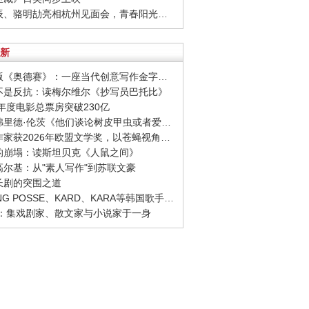
· 周彦辰、骆明劼亮相杭州见面会，青春阳光活力十足
新
· 诺兰版《奥德赛》：一座当代创意写作金字塔的宏伟与平庸
至不是反抗：读梅尔维尔《抄写员巴托比》
26年度电影总票房突破230亿
· 西格弗里德·伦茨《他们谈论树皮甲虫或者爱情》：请捍卫日常生活，千千万万次
· 捷克作家获2026年欧盟文学奖，以苍蝇视角观察城市
象的崩塌：读斯坦贝克《人鼠之间》
念高尔基：从"素人写作"到苏联文豪
品长剧的突围之道
· YOUNG POSSE、KARD、KARA等韩国歌手正版音源全面回归网易云音乐
 绛：集戏剧家、散文家与小说家于一身