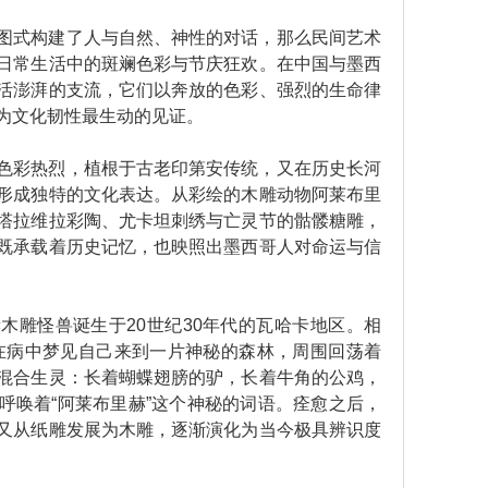
式构建了人与自然、神性的对话，那么民间艺术
日常生活中的斑斓色彩与节庆狂欢。在中国与墨西
活澎湃的支流，它们以奔放的色彩、强烈的生命律
为文化韧性最生动的见证。
彩热烈，植根于古老印第安传统，又在历史长河
形成独特的文化表达。从彩绘的木雕动物阿莱布里
塔拉维拉彩陶、尤卡坦刺绣与亡灵节的骷髅糖雕，
既承载着历史记忆，也映照出墨西哥人对命运与信
雕怪兽诞生于20世纪30年代的瓦哈卡地区。相
在病中梦见自己来到一片神秘的森林，周围回荡着
混合生灵：长着蝴蝶翅膀的驴，长着牛角的公鸡，
呼唤着“阿莱布里赫”这个神秘的词语。痊愈之后，
又从纸雕发展为木雕，逐渐演化为当今极具辨识度