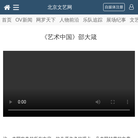
北京文艺网
自媒体注册
首页
OV新闻
网罗天下
人物前沿
乐队追踪
展场纪事
文
《艺术中国》邵大箴