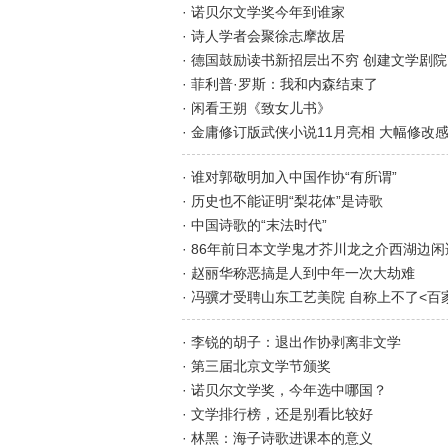
· 诺贝尔文学奖今年到谁家
· 诗人学者会聚徐志摩故居
· 德国鼓励读书新招层出不穷 创建文学剧院
· 菲利普·罗斯：我和内森结束了
· 闲看王朔《致女儿书》
· 金庸修订版武侠小说11月亮相 大幅修改
· 谁对郭敬明加入中国作协“有所谓”
· 历史也不能证明“梨花体”是诗歌
· 中国诗歌的“末法时代”
· 86年前日本文学鬼才芥川龙之介西湖边闲
· 赵丽华称恶搞是人到中年一次大劫难
· 冯骥才受聘山东工艺美院 自称上不了<百
· 李锐的胡子：退出作协剥离非文学
· 第三届北京文学节颁奖
· 诺贝尔文学奖，今年选中哪国？
· 文学排行榜，还是别看比较好
· 林黑：海子诗歌进课本的意义