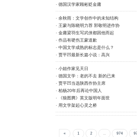
· 德国汉学家顾彬贬金庸
· 余秋雨：文学创作中的未知结构
· 王蒙与陈晓明力荐 郭敬明进作协
· 金庸梁羽生写武侠都因他而起
· 作品有硬伤王蒙道歉
· 中国文学成熟的标志是什么？
· 贾平凹最新长篇小说：高兴
· 小姐作家见天日
· 德国文学：老的不去 新的已来
· 贾平凹当选陕西作协主席
· 柏杨20年后再论中国人
· 《狼图腾》英文版明年面世
· 用文学架起心灵之桥
«
1
2
...
974
9