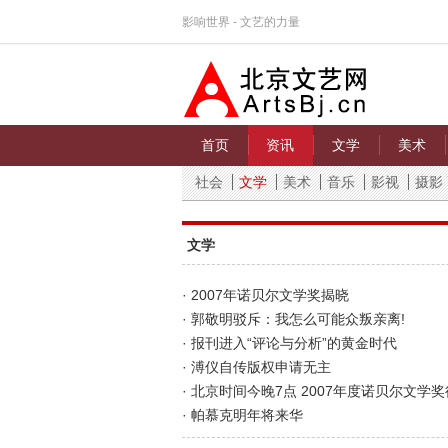
影响世界 - 文艺的力量
首页
资讯
文学
美术
社会
文学
美术
音乐
影视
摄影
文学
· 2007年诺贝尔文学奖揭晓
· 郭敬明驳斥：我怎么可能众叛亲离!
· 报刊进入“评论与分析”的黄金时代
· 溥仪自传版权申请无主
· 北京时间今晚7点 2007年度诺贝尔文学
· 帕慕克明年将来华