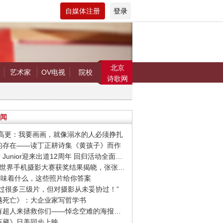
自媒体注册
登录
北京
艺术家
OV电视
院校
诗歌网
闻
罗.高更：我要画画，就像溺水的人必须挣扎
在的存在——读丁正耕诗集《黄孩子》而作
· Super Junior迎来出道12周年 回归活动全面启动
· 第9届世界手机摄影大赛获奖结果揭晓，张张惊艳你的视觉！
爱”意味着什么，这些照片给你答案
我拍过很多三级片，但对摄影从未妥协过！”
超越死亡》：大企业家写哲学书
· 希望有超人来拯救你们——悼念空难的海报设计作品
忠臣藏》日美同步上映