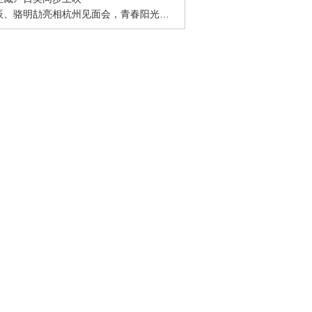
· 周彦辰、骆明劼亮相杭州见面会，青春阳光活力十足