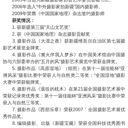
2006年选入“中外摄影家拍新疆”国内摄影师。
2009年荣膺《中国国家地理》杂志签约摄影师
获奖情况：
1. 获新疆第三届“天山文艺奖”
2. 获《中国国家地理》杂志摄影贡献奖
3. 摄影作品《大漠之夜》获新疆维吾尔自治区第七届摄
影艺术展览金牌奖。
4. 摄影作品《篝火伴我入梦乡》在中国美术馆由中国摄
协与六部委举办的“五月的风”摄影艺术展览中荣获金牌奖。
5. 摄影作品《高原湿地》（组照）在第十一届佳能杯“亚
洲风采”摄影比赛中荣获人与自然类二等奖；“全国湿地”摄影
大赛中荣获银牌奖。
6. 摄影作品《退役的枕木》在第21届全国摄影艺术展中
荣获记录类优秀奖；第十一届佳能杯“亚洲风采”摄影比赛中荣
获人与自然三等奖。
7. 摄影作品《西部乐章》荣获2007＇全国摄影艺术展优
秀作品奖。
8. 编辑摄影、出版《新疆宝藏》荣获全国科技优秀图书