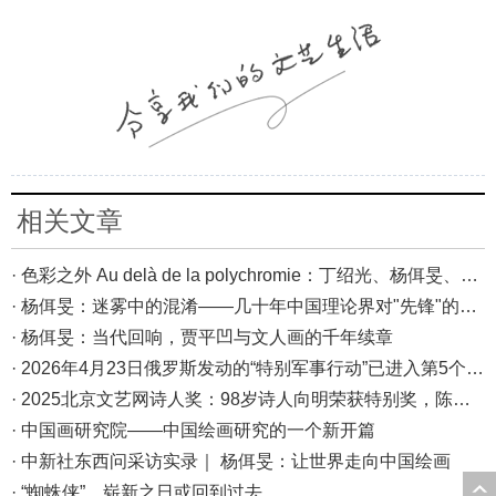
相关文章
· 色彩之外 Au delà de la polychromie：丁绍光、杨佴旻、Alain Cardenas·Castro巴黎展
· 杨佴旻：迷雾中的混淆——几十年中国理论界对"先锋"的误读，对创作的误导
· 杨佴旻：当代回响，贾平凹与文人画的千年续章
· 2026年4月23日俄罗斯发动的“特别军事行动”已进入第5个年头，俄乌局势最新综述
· 2025北京文艺网诗人奖：98岁诗人向明荣获特别奖，陈东东荣获诗人奖，茱萸荣获年度诗人奖！
· 中国画研究院——中国绘画研究的一个新开篇
· 中新社东西问采访实录｜ 杨佴旻：让世界走向中国绘画
· “蜘蛛侠”，崭新之日或回到过去